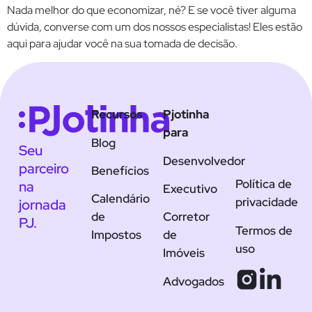
Nada melhor do que economizar, né? E se você tiver alguma
dúvida, converse com um dos nossos especialistas! Eles estão
aqui para ajudar você na sua tomada de decisão.
Recursos
Pjotinha
para
Blog
Seu
Desenvolvedor
parceiro
Benefícios
Política de
na
Executivo
Calendário
privacidade
jornada
de
Corretor
PJ.
Termos de
Impostos
de
uso
Imóveis
Advogados