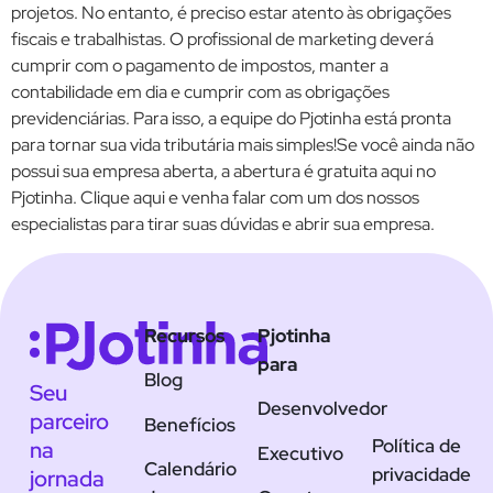
projetos. No entanto, é preciso estar atento às obrigações
fiscais e trabalhistas. O profissional de marketing deverá
cumprir com o pagamento de impostos, manter a
contabilidade em dia e cumprir com as obrigações
previdenciárias. Para isso, a equipe do Pjotinha está pronta
para tornar sua vida tributária mais simples!Se você ainda não
possui sua empresa aberta, a abertura é gratuita aqui no
Pjotinha. Clique aqui e venha falar com um dos nossos
especialistas para tirar suas dúvidas e abrir sua empresa.
Recursos
Pjotinha
para
Blog
Seu
Desenvolvedor
parceiro
Benefícios
Política de
na
Executivo
Calendário
privacidade
jornada